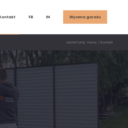
Kontakt
FB
IN
Wycena garażu
Jesteś tutaj:
Home
/
Kontakt