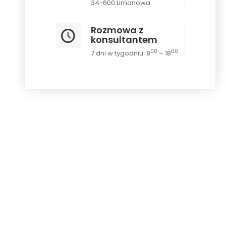
34-600 Limanowa
Rozmowa z
konsultantem
00
00
7 dni w tygodniu: 8
– 18