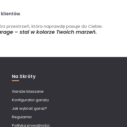
 klientów
.
órz przestrzeń, która naprawdę pasuje do Ciebie.
rage – stal w kolorze Twoich marzeń.
Na Skróty
Garaże blaszane
Konfigurator garażu
Jak wybrać garaż?
Regulamin
Polityka prywatności