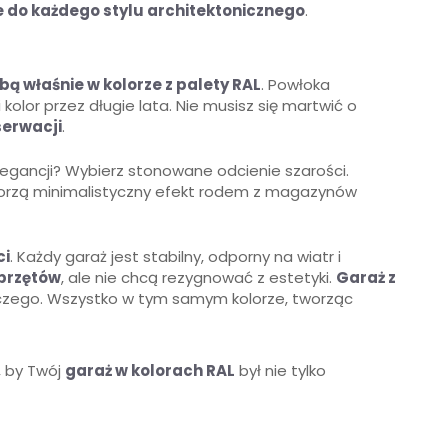
e do każdego stylu architektonicznego
.
rbą właśnie w kolorze z palety RAL
. Powłoka
kolor przez długie lata. Nie musisz się martwić o
serwacji
.
legancji? Wybierz stonowane odcienie szarości.
stworzą minimalistyczny efekt rodem z magazynów
ci
. Każdy garaż jest stabilny, odporny na wiatr i
sprzętów
, ale nie chcą rezygnować z estetyki.
Garaż z
czego. Wszystko w tym samym kolorze, tworząc
, by Twój
garaż w kolorach RAL
był nie tylko