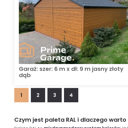
Garaż: szer: 6 m x dł: 9 m jasny złoty
dąb
1
2
3
4
Czym jest paleta RAL i dlaczego warto 