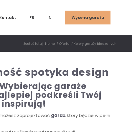
Kontakt
FB
IN
Wycena garażu
Jesteś tutaj:
Home
/
Oferta
/
Kolory garaży blaszanych
dność spotyka design
 Wybierając garaże
ajlepiej podkreśli Twój
 inspirują!
możesz zaprojektować
garaż
, który będzie w pełni
nymi możliwościami personalizacji.