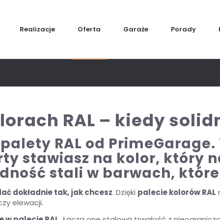
Realizacje
Oferta
Garaże
Porady
lorach RAL – kiedy soli
 palety RAL od PrimeGarage.
ty stawiasz na kolor, który n
idność stali w barwach, które
ać dokładnie tak, jak chcesz
. Dzięki
palecie kolorów RAL
y elewacji.
 w palecie RAL.
Łączą one stalową trwałość z nieograniczo