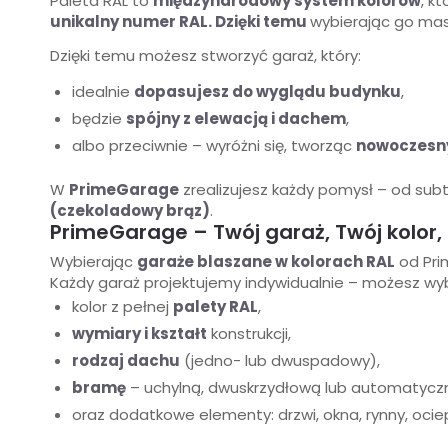
Paleta RAL to
międzynarodowy system kolorów
, k
unikalny numer RAL. Dzięki temu
wybierając go mas
Dzięki temu możesz stworzyć garaż, który:
idealnie
dopasujesz do wyglądu budynku
,
będzie
spójny z elewacją i dachem
,
albo przeciwnie – wyróżni się, tworząc
nowoczesny
W
PrimeGarage
zrealizujesz każdy pomysł – od su
(czekoladowy brąz)
.
PrimeGarage – Twój garaż, Twój kolor, 
Wybierając
garaże blaszane w kolorach RAL
od Prim
Każdy garaż projektujemy indywidualnie – możesz wy
kolor z pełnej
palety RAL
,
wymiary i kształt
konstrukcji,
rodzaj dachu
(jedno- lub dwuspadowy),
bramę
– uchylną, dwuskrzydłową lub automatycz
oraz dodatkowe elementy: drzwi, okna, rynny, ocie