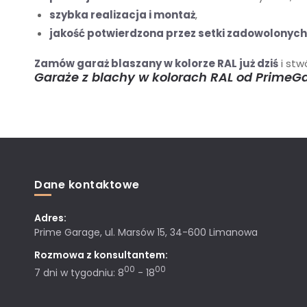
szybka realizacja i montaż
,
jakość potwierdzona przez setki zadowolonych
Zamów
garaż blaszany w kolorze RAL już dziś
i stw
Garaże z blachy w kolorach RAL od PrimeGa
Dane kontaktowe
Adres:
Prime Garage, ul. Marsów 15, 34-600 Limanowa
Rozmowa z konsultantem:
00
00
7 dni w tygodniu: 8
- 18