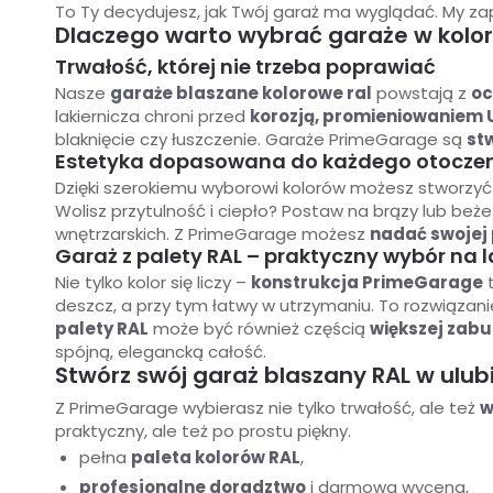
To Ty decydujesz, jak Twój garaż ma wyglądać. My 
Dlaczego warto wybrać garaże w kolo
Trwałość, której nie trzeba poprawiać
Nasze
garaże blaszane kolorowe ral
powstają z
oc
lakiernicza chroni przed
korozją, promieniowaniem 
blaknięcie czy łuszczenie. Garaże PrimeGarage są
st
Estetyka dopasowana do każdego otocze
Dzięki szerokiemu wyborowi kolorów możesz stworzy
Wolisz przytulność i ciepło? Postaw na brązy lub be
wnętrzarskich. Z PrimeGarage możesz
nadać swojej 
Garaż z palety RAL – praktyczny wybór na 
Nie tylko kolor się liczy –
konstrukcja PrimeGarage
t
deszcz, a przy tym łatwy w utrzymaniu. To rozwiązani
palety RAL
może być również częścią
większej zab
spójną, elegancką całość.
Stwórz swój garaż blaszany RAL w ulub
Z PrimeGarage wybierasz nie tylko trwałość, ale też
w
praktyczny, ale też po prostu piękny.
pełna
paleta kolorów RAL
,
profesjonalne doradztwo
i darmowa wycena,