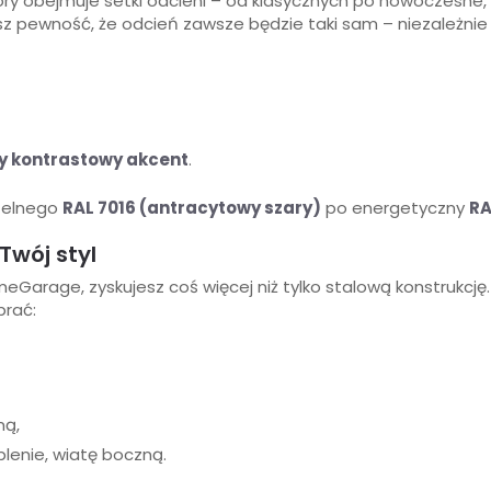
tóry obejmuje setki odcieni – od klasycznych po nowoczesne
z pewność, że odcień zawsze będzie taki sam – niezależnie
 kontrastowy akcent
.
btelnego
RAL 7016 (antracytowy szary)
po energetyczny
RA
Twój styl
eGarage, zyskujesz coś więcej niż tylko stalową konstrukcję
brać:
ną,
plenie, wiatę boczną.