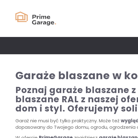
Garaże blaszane w ko
Poznaj garaże blaszane z
blaszane RAL z naszej ofer
dom i styl. Oferujemy sol
Garaż nie musi być tylko praktyczny. Może też
wygląd
dopasowany do Twojego domu, ogrodu, ogrodzenia cz
W ofercie
PrimeGarage
znajdziesz
garaże blaszane