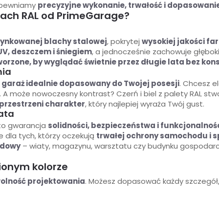
zapewniamy
precyzyjne wykonanie, trwałość i dopasowani
rach RAL od PrimeGarage?
ynkowanej blachy stalowej
, pokrytej
wysokiej jakości fa
UV, deszczem i śniegiem
, a jednocześnie zachowuje głęboki 
worzone, by wyglądać świetnie przez długie lata bez kon
nia
ć
garaż idealnie dopasowany do Twojej posesji
. Chcesz e
że. A może nowoczesny kontrast? Czerń i biel z palety RAL 
przestrzeni charakter
, który najlepiej wyraża Twój gust.
lata
o gwarancja
solidności, bezpieczeństwa i funkcjonalnoś
e dla tych, którzy oczekują
trwałej ochrony samochodu i 
udowy
– wiaty, magazynu, warsztatu czy budynku gospodar
ionym kolorze
olność projektowania
. Możesz dopasować każdy szczegół