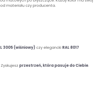
, od matowych po błyszczące. Każdy kolor ma swój
 od materiału czy producenta.
L 3005 (wiśniowy)
czy elegancki
RAL 8017
. Zyskujesz
przestrzeń, która pasuje do Ciebie
.