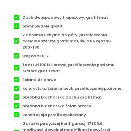
Dach dwuspadowy trapezowy, grafit mat
orynnowanie grafit
2 x brama uchylna do góry, przetłoczenia
poziome szersze grafit mat, światło wjazdu
280×190
wnęka 2×0,5
1 x drzwi 100tki, prawe, przetłoczenia poziome
szersze grafit mat
ściana działowa
kolorystyka ścian orzech, przetłoczenia poziome
obróbka blacharska dachu grafit mat
obróbka blacharska ścian orzech
konstrukcja profil ocynkowany
Garaż w powyższej konfiguracji 17800zł,
możliwość dowolnej modyfikacji powyższej