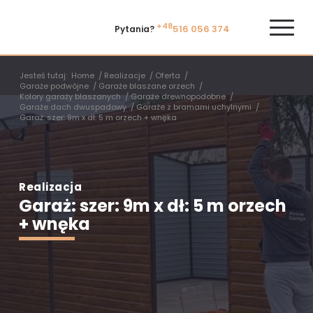
+48
516 056 374
Pytania?
Jesteś tutaj:
Home
/
Realizacje
/
Oferta
/
Garaże podwójne
/
Garaże blaszane orzech
/
Kolory garaży blaszanych
/
Garaże drewnopodobne
/
Garaże dach dwuspadowy
/
Garaże z bramami uchylnymi
/
Garaż: szer: 9m x dł: 5 m orzech + wnęka
Realizacja
Garaż: szer: 9m x dł: 5 m orzech
+ wnęka