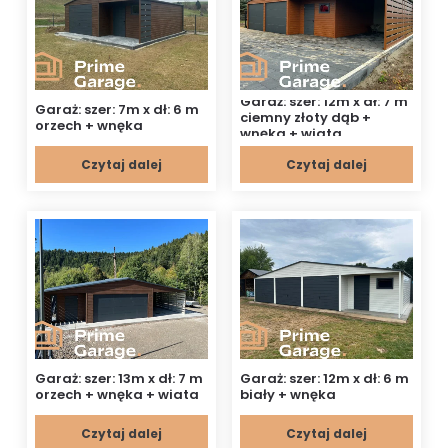
Garaż: szer: 12m x dł: 7 m
Garaż: szer: 7m x dł: 6 m
ciemny złoty dąb +
orzech + wnęka
wnęka + wiata
Czytaj dalej
Czytaj dalej
Garaż: szer: 13m x dł: 7 m
Garaż: szer: 12m x dł: 6 m
orzech + wnęka + wiata
biały + wnęka
Czytaj dalej
Czytaj dalej