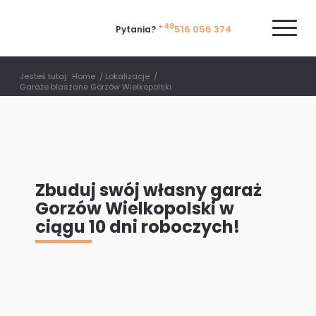
+48
516 056 374
Pytania?
Jesteś tutaj:
Home
/
Lokalizacje
/
Garaże blaszane Gorzów Wielkopolski
Zbuduj swój własny garaż
Gorzów Wielkopolski w
ciągu 10 dni roboczych!