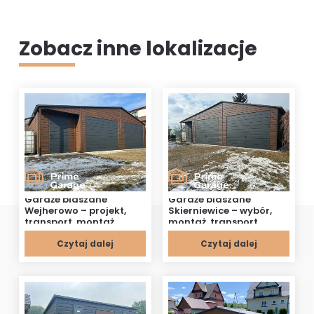
Zobacz inne lokalizacje
Garaże blaszane
Garaże blaszane
Wejherowo – projekt,
Skierniewice – wybór,
transport, montaż
montaż, transport
Czytaj dalej
Czytaj dalej