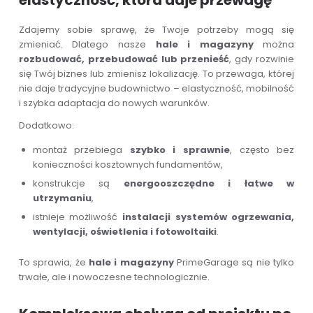
elastyczność, która daje przewagę
Zdajemy sobie sprawę, że Twoje potrzeby mogą się
zmieniać. Dlatego nasze
hale i magazyny
można
rozbudować, przebudować lub przenieść
, gdy rozwinie
się Twój biznes lub zmienisz lokalizację. To przewaga, której
nie daje tradycyjne budownictwo – elastyczność, mobilność
i szybka adaptacja do nowych warunków.
Dodatkowo:
montaż przebiega
szybko i sprawnie
, często bez
konieczności kosztownych fundamentów,
konstrukcje są
energooszczędne i łatwe w
utrzymaniu
,
istnieje możliwość
instalacji systemów ogrzewania,
wentylacji, oświetlenia i fotowoltaiki
.
To sprawia, że
hale i magazyny
PrimeGarage są nie tylko
trwałe, ale i nowoczesne technologicznie.