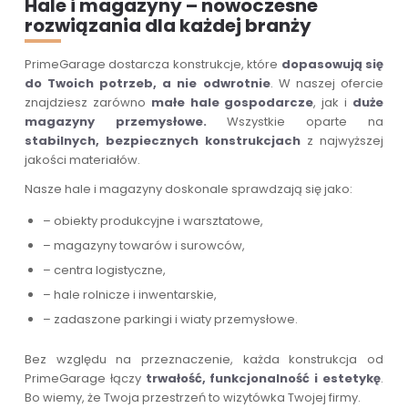
Hale i magazyny – nowoczesne
rozwiązania dla każdej branży
PrimeGarage dostarcza konstrukcje, które
dopasowują się
do Twoich potrzeb, a nie odwrotnie
. W naszej ofercie
znajdziesz zarówno
małe hale gospodarcze
, jak i
duże
magazyny przemysłowe.
Wszystkie oparte na
stabilnych, bezpiecznych konstrukcjach
z najwyższej
jakości materiałów.
Nasze hale i magazyny doskonale sprawdzają się jako:
– obiekty produkcyjne i warsztatowe,
– magazyny towarów i surowców,
– centra logistyczne,
– hale rolnicze i inwentarskie,
– zadaszone parkingi i wiaty przemysłowe.
Bez względu na przeznaczenie, każda konstrukcja od
PrimeGarage łączy
trwałość, funkcjonalność i estetykę
.
Bo wiemy, że Twoja przestrzeń to wizytówka Twojej firmy.