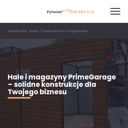
+48
516 056 374
Pytania?
Jesteś tutaj:
Home
/
Producent hal i magazynów
Hale i magazyny PrimeGarage
– solidne konstrukcje dla
Twojego biznesu