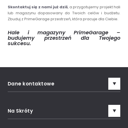
Skontaktuj się z nami już dziś
, a przygotujemy projekt hali
lub magazynu dopasowany do Twoich celów i budżetu.
Zbuduj z PrimeGarage przestrzeń, która pracuje dla Ciebie.
Hale i magazyny PrimeGarage –
budujemy przestrzeń dla Twojego
sukcesu.
Dane kontaktowe
Adres:
Prime Garage, ul. Marsów 15, 34-600 Limanowa
Na Skróty
Rozmowa z konsultantem:
00
00
7 dni w tygodniu: 8
- 18
Garaże blaszane