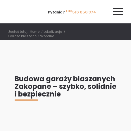
+48
516 056 374
Pytania?
Jesteś tutaj:
Home
/
Lokalizacje
/
Garaże blaszane Zakopane
Budowa garaży blaszanych
Zakopane – szybko, solidnie
i bezpiecznie