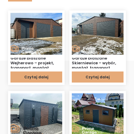
Garaże blaszane
Garaże blaszane
Wejherowo – projekt,
Skierniewice – wybór,
transport, montaż
montaż, transport
Czytaj dalej
Czytaj dalej