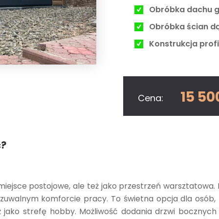
Obróbka dachu gr
Obróbka ścian dą
Konstrukcja prof
15 50
Cena:
ć?
 miejsce postojowe, ale też jako przestrzeń warsztatow
zuwalnym komforcie pracy. To świetna opcja dla osób,
jako strefę hobby. Możliwość dodania drzwi bocznych sp