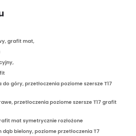
u
, grafit mat,
a
cyjny,
it
a do góry, przetłoczenia poziome szersze T17
 prawe, przetłoczenia poziome szersze T17 grafit
rafit mat symetrycznie rozłożone
n dąb bielony, poziome przetłoczenia T7