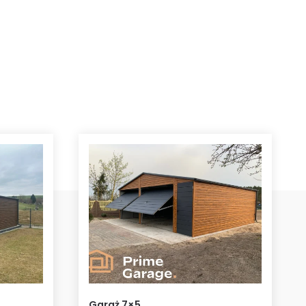
Garaż 7×5