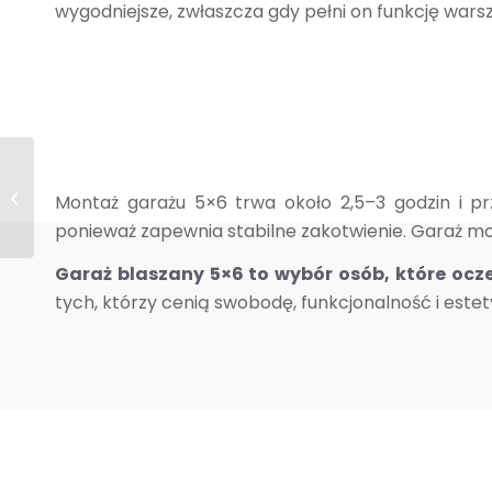
wygodniejsze, zwłaszcza gdy pełni on funkcję warsz
Garaż 5×5
Montaż garażu 5×6 trwa około 2,5–3 godzin i p
ponieważ zapewnia stabilne zakotwienie. Garaż m
Garaż blaszany 5×6 to wybór osób, które ocze
tych, którzy cenią swobodę, funkcjonalność i este