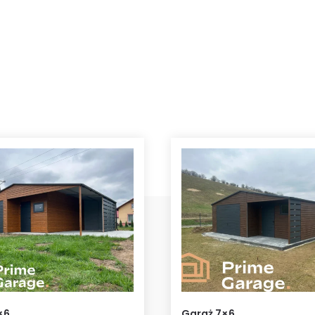
×6
Garaż 7×6