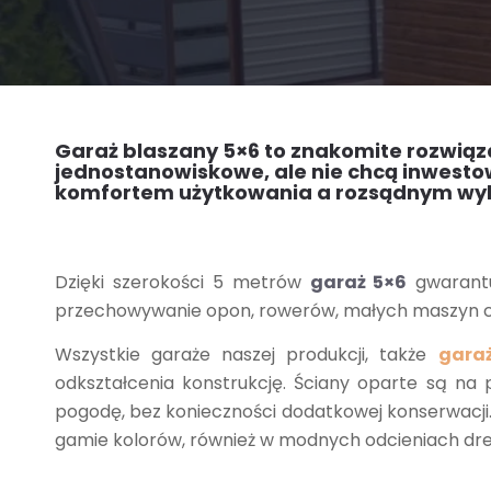
Garaż blaszany 5×6 to znakomite rozwiąza
jednostanowiskowe, ale nie chcą inwest
komfortem użytkowania a rozsądnym wyko
Dzięki szerokości 5 metrów
garaż 5×6
gwarantu
przechowywanie opon, rowerów, małych maszyn c
Wszystkie garaże naszej produkcji, także
gara
odkształcenia konstrukcję. Ściany oparte są na
pogodę, bez konieczności dodatkowej konserwacj
gamie kolorów, również w modnych odcieniach d