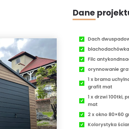
Dane projekt
Dach dwuspadowy
blachodachówk
Filc antykondnsa
orynnowanie graf
1 x brama uchyln
grafit mat
1 x drzwi 100tki,
mat
2 x okno 80×60 g
Kolorystyka ścia