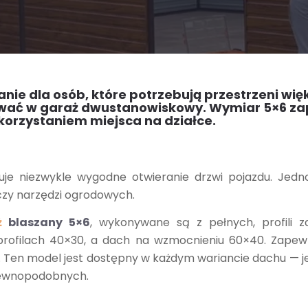
nie dla osób, które potrzebują przestrzeni wię
ować w garaż dwustanowiskowy. Wymiar 5×6 za
rzystaniem miejsca na działce.
je niezwykle wygodne otwieranie drzwi pojazdu. Jedn
zy narzędzi ogrodowych.
ż
blaszany 5×6
, wykonywane są z pełnych, profili 
 profilach 40×30, a dach na wzmocnieniu 60×40. Zapewn
i. Ten model jest dostępny w każdym wariancie dachu —
rewnopodobnych.