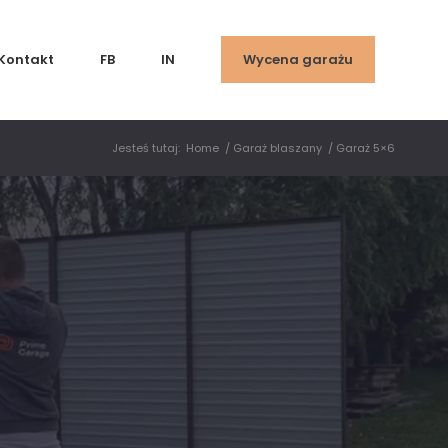
Kontakt
FB
IN
Wycena garażu
Jesteś tutaj:
Home
/
Garaż blaszany
/
Garaż 5×6