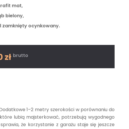
afit mat,
b bielony,
il zamknięty ocynkowany.
0 zł
brutto
a. Dodatkowe 1–2 metry szerokości w porównaniu do
 które lubią majsterkować, potrzebują wygodnego
rawia, że korzystanie z garażu staje się jeszcze