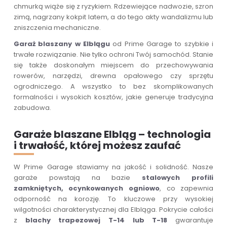
chmurką wiąże się z ryzykiem. Rdzewiejące nadwozie, szron
zimą, nagrzany kokpit latem, a do tego akty wandalizmu lub
zniszczenia mechaniczne.
Garaż blaszany w Elblągu
od Prime Garage to szybkie i
trwałe rozwiązanie. Nie tylko ochroni Twój samochód. Stanie
się także doskonałym miejscem do przechowywania
rowerów, narzędzi, drewna opałowego czy sprzętu
ogrodniczego. A wszystko to bez skomplikowanych
formalności i wysokich kosztów, jakie generuje tradycyjna
zabudowa.
Garaże blaszane Elbląg – technologia
i trwałość, której możesz zaufać
W Prime Garage stawiamy na jakość i solidność. Nasze
garaże powstają na bazie
stalowych profili
zamkniętych, ocynkowanych ogniowo
, co zapewnia
odporność na korozję. To kluczowe przy wysokiej
wilgotności charakterystycznej dla Elbląga. Pokrycie całości
z
blachy trapezowej T-14 lub T-18
gwarantuje