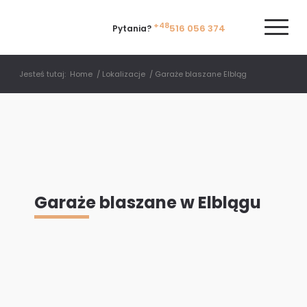
+48
516 056 374
Pytania?
Jesteś tutaj:
Home
/
Lokalizacje
/
Garaże blaszane Elbląg
Garaże blaszane w Elblągu