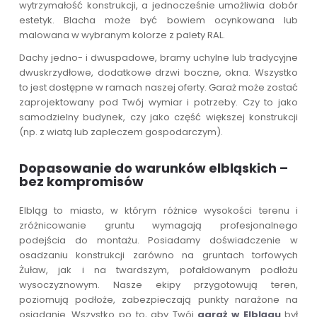
wytrzymałość konstrukcji, a jednocześnie umożliwia dobór
estetyk. Blacha może być bowiem ocynkowana lub
malowana w wybranym kolorze z palety RAL.
Dachy jedno- i dwuspadowe, bramy uchylne lub tradycyjne
dwuskrzydłowe, dodatkowe drzwi boczne, okna. Wszystko
to jest dostępne w ramach naszej oferty. Garaż może zostać
zaprojektowany pod Twój wymiar i potrzeby. Czy to jako
samodzielny budynek, czy jako część większej konstrukcji
(np. z wiatą lub zapleczem gospodarczym).
Dopasowanie do warunków elbląskich –
bez kompromisów
Elbląg to miasto, w którym różnice wysokości terenu i
zróżnicowanie gruntu wymagają profesjonalnego
podejścia do montażu. Posiadamy doświadczenie w
osadzaniu konstrukcji zarówno na gruntach torfowych
Żuław, jak i na twardszym, pofałdowanym podłożu
wysoczyznowym. Nasze ekipy przygotowują teren,
poziomują podłoże, zabezpieczają punkty narażone na
osiadanie. Wszystko po to, aby Twój
garaż w Elblągu
był