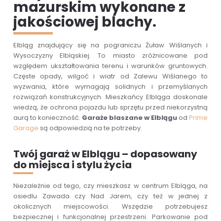
mazurskim wykonane z
jakościowej blachy.
Elbląg znajdujący się na pograniczu Żuław Wiślanych i
Wysoczyzny Elbląskiej. To miasto zróżnicowane pod
względem ukształtowania terenu i warunków gruntowych.
Częste opady, wilgoć i wiatr od Zalewu Wiślanego to
wyzwania, które wymagają solidnych i przemyślanych
rozwiązań konstrukcyjnych. Mieszkańcy Elbląga doskonale
wiedzą, że ochrona pojazdu lub sprzętu przed niekorzystną
aurą to konieczność.
G
araże blaszane w Elblągu
od
Prime
Garage
są odpowiedzią na te potrzeby.
Twój garaż w Elblągu – dopasowany
do miejsca i stylu życia
Niezależnie od tego, czy mieszkasz w centrum Elbląga, na
osiedlu Zawada czy Nad Jarem, czy też w jednej z
okolicznych miejscowości. Wszędzie potrzebujesz
bezpiecznej i funkcjonalnej przestrzeni. Parkowanie pod