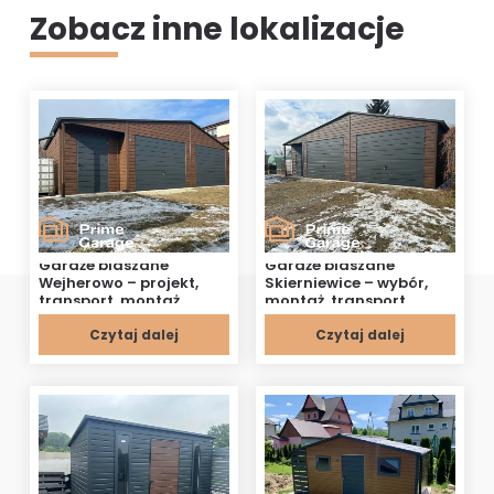
Zobacz inne lokalizacje
Garaże blaszane
Garaże blaszane
Wejherowo – projekt,
Skierniewice – wybór,
transport, montaż
montaż, transport
Czytaj dalej
Czytaj dalej