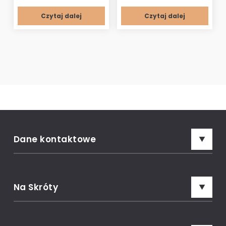
Czytaj dalej
Czytaj dalej
Dane kontaktowe
Adres:
Prime Garage, ul. Marsów 15, 34-600 Limanowa
Na Skróty
Rozmowa z konsultantem:
00
00
7 dni w tygodniu: 8
- 18
Garaże blaszane