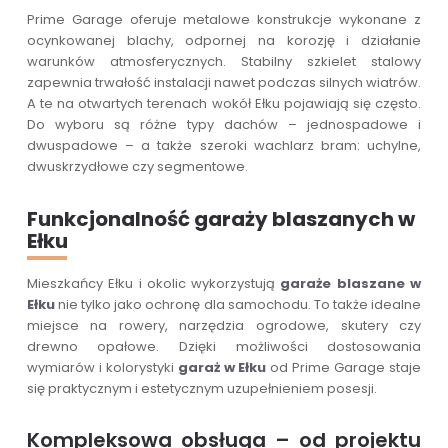
Prime Garage oferuje metalowe konstrukcje wykonane z
ocynkowanej blachy, odpornej na korozję i działanie
warunków atmosferycznych. Stabilny szkielet stalowy
zapewnia trwałość instalacji nawet podczas silnych wiatrów.
A te na otwartych terenach wokół Ełku pojawiają się często.
Do wyboru są różne typy dachów – jednospadowe i
dwuspadowe – a także szeroki wachlarz bram: uchylne,
dwuskrzydłowe czy segmentowe.
Funkcjonalność garaży blaszanych w
Ełku
Mieszkańcy Ełku i okolic wykorzystują
garaże blaszane w
Ełku
nie tylko jako ochronę dla samochodu. To także idealne
miejsce na rowery, narzędzia ogrodowe, skutery czy
drewno opałowe. Dzięki możliwości dostosowania
wymiarów i kolorystyki
garaż w Ełku
od Prime Garage staje
się praktycznym i estetycznym uzupełnieniem posesji.
Kompleksowa obsługa – od projektu