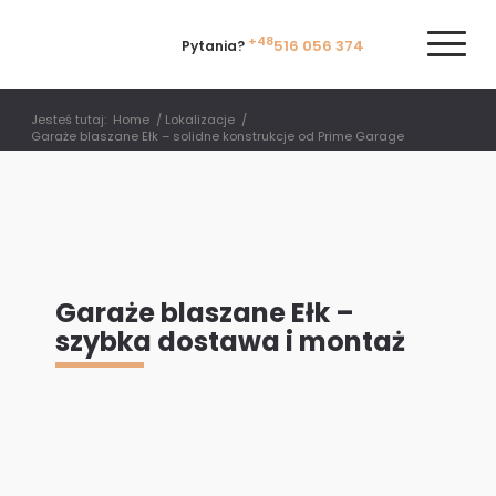
+48
516 056 374
Pytania?
Jesteś tutaj:
Home
/
Lokalizacje
/
Garaże blaszane Ełk – solidne konstrukcje od Prime Garage
Garaże blaszane Ełk –
szybka dostawa i montaż