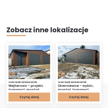
Zobacz inne lokalizacje
Garaże blaszane
Garaże blaszane
Wejherowo – projekt,
Skierniewice – wybór,
transport, montaż
montaż, transport
Czytaj dalej
Czytaj dalej