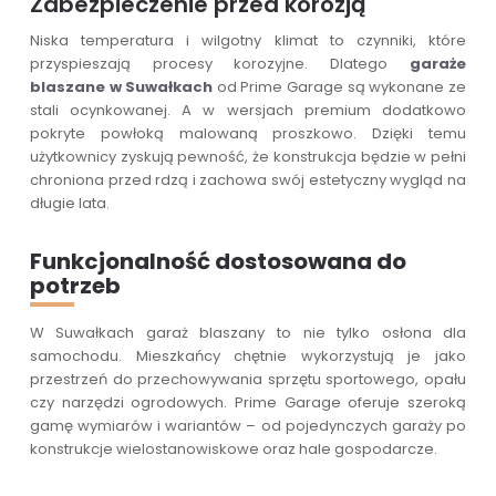
Zabezpieczenie przed korozją
Niska temperatura i wilgotny klimat to czynniki, które
przyspieszają procesy korozyjne. Dlatego
garaże
blaszane w Suwałkach
od Prime Garage są wykonane ze
stali ocynkowanej. A w wersjach premium dodatkowo
pokryte powłoką malowaną proszkowo. Dzięki temu
użytkownicy zyskują pewność, że konstrukcja będzie w pełni
chroniona przed rdzą i zachowa swój estetyczny wygląd na
długie lata.
Funkcjonalność dostosowana do
potrzeb
W Suwałkach garaż blaszany to nie tylko osłona dla
samochodu. Mieszkańcy chętnie wykorzystują je jako
przestrzeń do przechowywania sprzętu sportowego, opału
czy narzędzi ogrodowych. Prime Garage oferuje szeroką
gamę wymiarów i wariantów – od pojedynczych garaży po
konstrukcje wielostanowiskowe oraz hale gospodarcze.