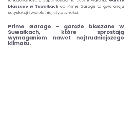
funkcjonalność z odpornością na trudne warunki.
Garaże
blaszane w Suwałkach
od Prime Garage to gwarancja
satysfakcji i wieloletniej użyteczności.
Prime Garage – garaże blaszane w
Suwałkach, które sprostają
wymaganiom nawet najtrudniejszego
klimatu.