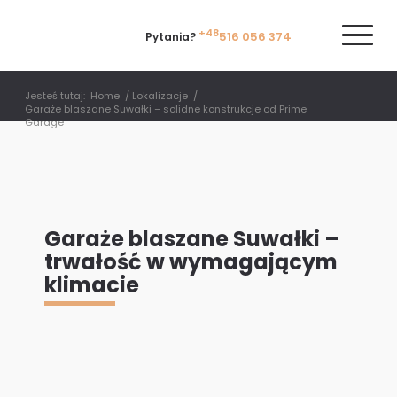
+48
516 056 374
Pytania?
Jesteś tutaj:
Home
/
Lokalizacje
/
Garaże blaszane Suwałki – solidne konstrukcje od Prime
Garage
Garaże blaszane Suwałki –
trwałość w wymagającym
klimacie