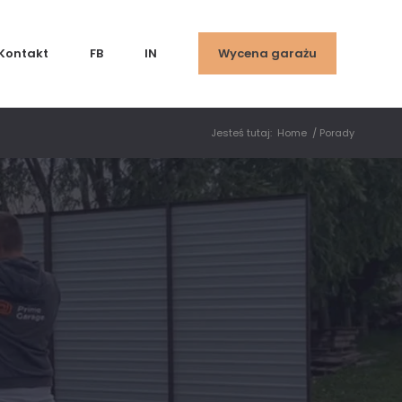
Kontakt
FB
IN
Wycena garażu
Jesteś tutaj:
Home
/
Porady