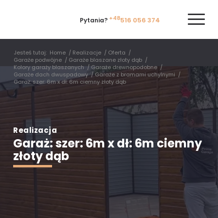
+48
516 056 374
Pytania?
Jesteś tutaj:
Home
/
Realizacje
/
Oferta
/
Garaże podwójne
/
Garaże blaszane złoty dąb
/
Kolory garaży blaszanych
/
Garaże drewnopodobne
/
Garaże dach dwuspadowy
/
Garaże z bramami uchylnymi
/
Garaż: szer: 6m x dł: 6m ciemny złoty dąb
Realizacja
Garaż: szer: 6m x dł: 6m ciemny
złoty dąb