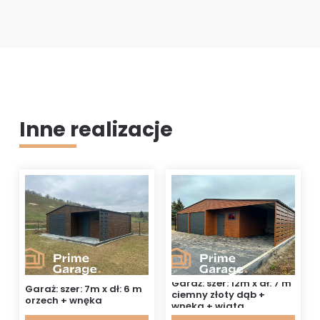
Inne realizacje
Garaż: szer: 12m x dł: 7 m
Garaż: szer: 7m x dł: 6 m
ciemny złoty dąb +
orzech + wnęka
wnęka + wiata