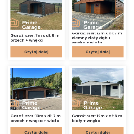
Garaż: szer: 12m x dł: 7 m
Garaż: szer: 7m x dł: 6 m
ciemny złoty dąb +
orzech + wnęka
wnęka + wiata
Czytaj dalej
Czytaj dalej
Garaż: szer: 13m x dł: 7 m
Garaż: szer: 12m x dł: 6 m
orzech + wnęka + wiata
biały + wnęka
Czytaj dalej
Czytaj dalej