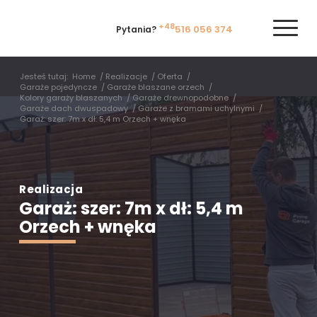
+48
516 056 374
Pytania?
Jesteś tutaj:
Home
/
Realizacje
/
Oferta
/
Garaże pojedyncze
/
Garaże blaszane orzech
/
Kolory garaży blaszanych
/
Garaże drewnopodobne
/
Garaże dach dwuspadowy
/
Garaże z bramami uchylnymi
/
Garaż: szer: 7m x dł: 5,4 m Orzech + wnęka
Realizacja
Garaż: szer: 7m x dł: 5,4 m
Orzech + wnęka