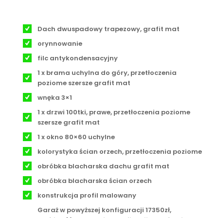
Dach dwuspadowy trapezowy, grafit mat
orynnowanie
filc antykondensacyjny
1 x brama uchylna do góry, przetłoczenia
poziome szersze grafit mat
wnęka 3×1
1 x drzwi 100tki, prawe, przetłoczenia poziome
szersze grafit mat
1 x okno 80×60 uchylne
kolorystyka ścian orzech, przetłoczenia poziome
obróbka blacharska dachu grafit mat
obróbka blacharska ścian orzech
konstrukcja profil malowany
Garaż w powyższej konfiguracji 17350zł,